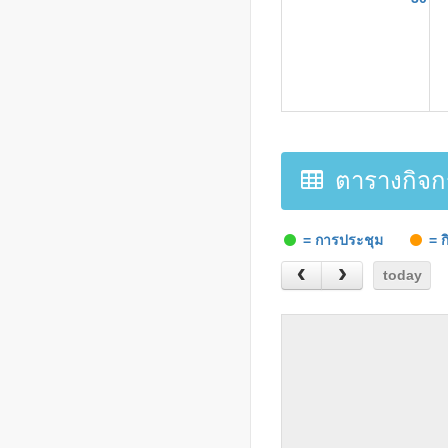
ตารางกิจก
= การประชุม
= ก
today