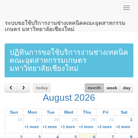
Togg
navig
ระบบขอใช้บริการงานช่างเทคนิคคณะอุตสาหกรรม
เกษตร มหาวิทยาลัยเชียงใหม่
ปฏิทินการขอใช้บริการงานช่างเทคนิค
คณะอุตสาหกรรมเกษตร
มหาวิทยาลัยเชียงใหม่
today
month
week
day
August 2026
Sun
Mon
Tue
Wed
Thu
Fri
Sat
26
27
28
29
30
31
1
+1 more
+1 more
+1 more
+1 more
+2 more
+2 more
2
3
4
5
6
7
8