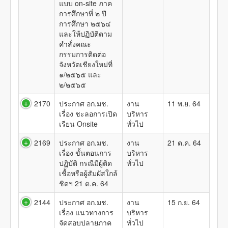
แบบ on-site ภาค
การศึกษาที่ ๒ ปี
การศึกษา ๒๕๖๔
และให้ปฏิบัติตาม
คำสั่งคณะ
กรรมการติดต่อ
จังหวัดเชียงใหม่ที่
๑/๒๕๖๕ และ
๒/๒๕๖๕
2170
ประกาศ อก.มช.
งาน
11 พ.ย. 64
เรื่อง ชะลอการเปิด
บริหาร
เรียน Onsite
ทั่วไป
2169
ประกาศ อก.มช.
งาน
21 ต.ค. 64
เรื่อง ขั้นตอนการ
บริหาร
ปฏิบัติ กรณีมีผู้ติด
ทั่วไป
เชื้อหรือผู้สัมผัสใกล้
ชิดฯ 21 ต.ค. 64
2144
ประกาศ อก.มช.
งาน
15 ก.ย. 64
เรื่อง แนวทางการ
บริหาร
จัดสอบปลายภาค
ทั่วไป