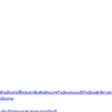
สัญลักษณ์
สื่อประชาสัมพันธ์คณะฯ
ทำเนียบคณบดี
ทำเนียบผู้บริหาร
ค
เนินงาน
ูนย์นวัตกรรมอาหารและบรรจุภัณฑ์