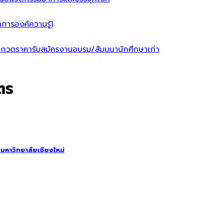
การองค์ความรู้)
ะกวดราคา
รับสมัครงาน
อบรม/สัมมนา
นักศึกษาเก่า
ตร
มหาวิทยาลัยเชียงใหม่