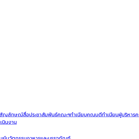
สัญลักษณ์
สื่อประชาสัมพันธ์คณะฯ
ทำเนียบคณบดี
ทำเนียบผู้บริหาร
ค
เนินงาน
ูนย์นวัตกรรมอาหารและบรรจุภัณฑ์