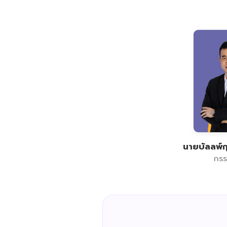
นายบัลลพ์ก
กรร