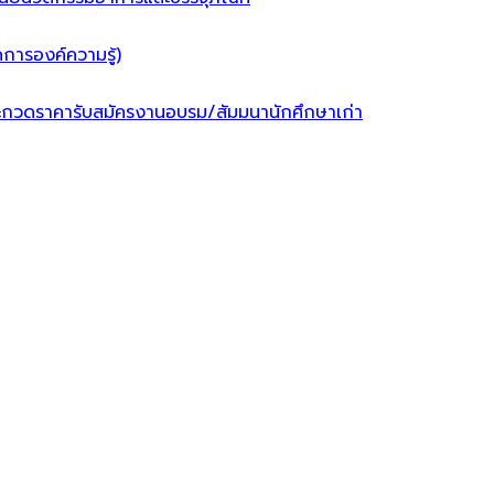
การองค์ความรู้)
ะกวดราคา
รับสมัครงาน
อบรม/สัมมนา
นักศึกษาเก่า