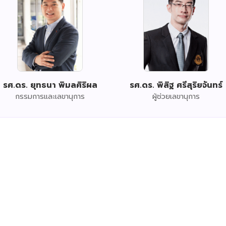
รศ.ดร. ยุทธนา พิมลศิริผล
รศ.ดร. พิสิฐ ศรีสุริยจันทร์
กรรมการและเลขานุการ
ผู้ช่วยเลขานุการ