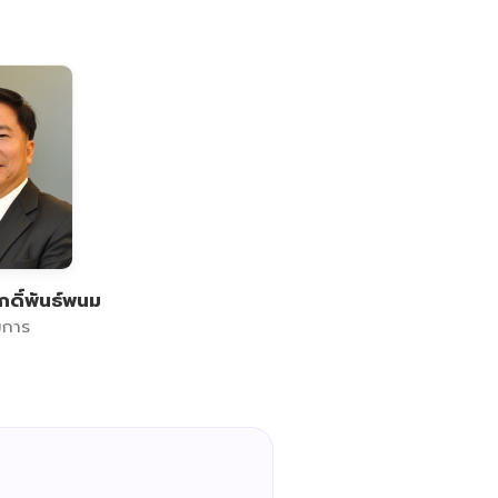
ดิ์พันธ์พนม
มการ