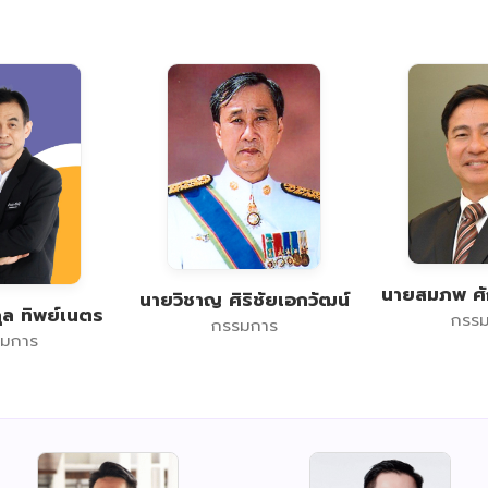
นายสมภพ ศัก
นายวิชาญ ศิริชัยเอกวัฒน์
ุล ทิพย์เนตร
กรร
กรรมการ
มการ