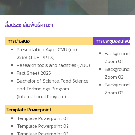
สื่อประชาสัมพันธ์คณะฯ
การนำเสนอ
การประชุมออนไลน์
Presentation Agro-CMU (en)
Background
2568
(.PDF,
.PPTX)
Zoom 01
Research tools and facilities
(VDO)
Background
Fact Sheet 2025
Zoom 02
Bachelor of Science, Food Science
Background
and Technology Program
Zoom 03
(International Program)
Template Powerpoint
Template Powerpoint 01
Template Powerpoint 02
Template Powerpoint 03