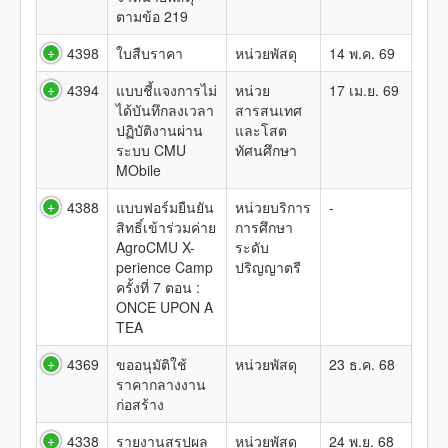
ตามข้อ 219
4398
ใบสืบราคา
หน่วยพัสดุ
14 พ.ค. 69
4394
แบบชี้แจงการไม่
หน่วย
17 เม.ย. 69
ได้บันทึกลงเวลา
สารสนเทศ
ปฏิบัติงานผ่าน
และโสต
ระบบ CMU
ทัศนศึกษา
MObile
4388
แบบฟอร์มยืนยัน
หน่วยบริการ
-
สิทธิ์เข้าร่วมค่าย
การศึกษา
AgroCMU X-
ระดับ
perience Camp
ปริญญาตรี
ครั้งที่ 7 ตอน :
ONCE UPON A
TEA
4369
ขออนุมัติใช้
หน่วยพัสดุ
23 ธ.ค. 68
ราคากลางงาน
ก่อสร้าง
4338
รายงานสรุปผล
หน่วยพัสดุ
24 พ.ย. 68