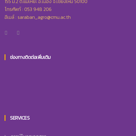
155 ม.2 ต.แม่เหียะ อ.เมือง จ.เชียงใหม่ 50100
โทรศัพท์ : 053 948 206
อีเมล์ :
saraban_agro@cmu.ac.th
ช่องทางติดต่อเพิ่มเติม
SERVICES