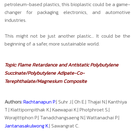
petroleum-based plastics, this bioplastic could be a game-
changer for packaging, electronics, and automotive
industries.
This might not be just another plastic…
It could be the
beginning of a safer, more sustainable world.
Topic:
Flame Retardance and Antistatic Polybutylene
Succinate/Polybutylene Adipate-Co-
Terephthalate/Magnesium Composite
Authors
:
Rachtanapun P.
| Suhr J.| Oh E.| Thajai N.| Kanthiya
T.| Kiattipornpithak K.| Kaewapai K.| Photphroet S.|
Worajittiphon P.| Tanadchangsaeng N.| Wattanachai P.|
Jantanasakulwong K.
| Sawangrat C.