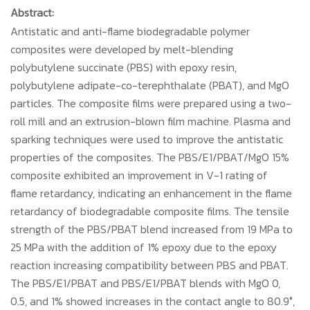
Abstract:
Antistatic and anti-flame biodegradable polymer
composites were developed by melt-blending
polybutylene succinate (PBS) with epoxy resin,
polybutylene adipate-co-terephthalate (PBAT), and MgO
particles. The composite films were prepared using a two-
roll mill and an extrusion-blown film machine. Plasma and
sparking techniques were used to improve the antistatic
properties of the composites. The PBS/E1/PBAT/MgO 15%
composite exhibited an improvement in V-1 rating of
flame retardancy, indicating an enhancement in the flame
retardancy of biodegradable composite films. The tensile
strength of the PBS/PBAT blend increased from 19 MPa to
25 MPa with the addition of 1% epoxy due to the epoxy
reaction increasing compatibility between PBS and PBAT.
The PBS/E1/PBAT and PBS/E1/PBAT blends with MgO 0,
0.5, and 1% showed increases in the contact angle to 80.9°,