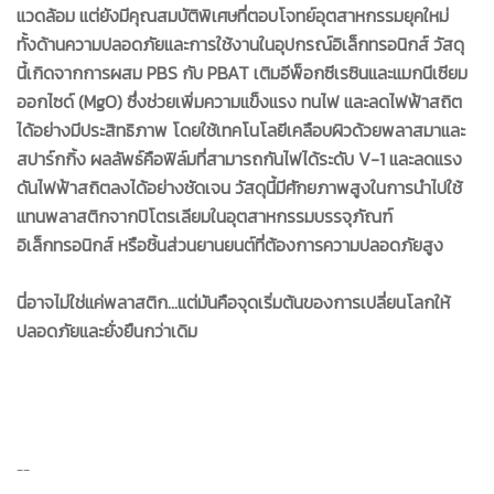
แวดล้อม แต่ยังมีคุณสมบัติพิเศษที่ตอบโจทย์อุตสาหกรรมยุคใหม่
ทั้งด้านความปลอดภัยและการใช้งานในอุปกรณ์อิเล็กทรอนิกส์
วัสดุ
นี้เกิดจากการผสม
PBS
กับ
PBAT
เติมอีพ็อกซีเรซินและแมกนีเซียม
ออกไซด์ (
MgO)
ซึ่งช่วยเพิ่มความแข็งแรง ทนไฟ และลดไฟฟ้าสถิต
ได้อย่างมีประสิทธิภาพ โดยใช้เทคโนโลยีเคลือบผิวด้วยพลาสมาและ
สปาร์กกิ้ง
ผลลัพธ์คือฟิล์มที่สามารถกันไฟได้ระดับ
V-1
และลดแรง
ดันไฟฟ้าสถิตลงได้อย่างชัดเจน วัสดุนี้มีศักยภาพสูงในการนำไปใช้
แทนพลาสติกจากปิโตรเลียมในอุตสาหกรรมบรรจุภัณฑ์
อิเล็กทรอนิกส์ หรือชิ้นส่วนยานยนต์ที่ต้องการความปลอดภัยสูง
นี่อาจไม่ใช่แค่พลาสติก...แต่มันคือจุดเริ่มต้นของการเปลี่ยนโลกให้
ปลอดภัยและยั่งยืนกว่าเดิม
--