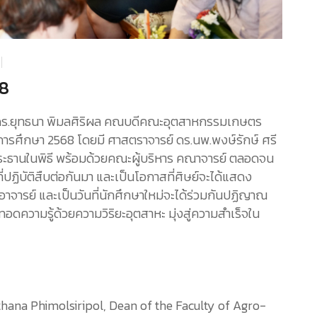
68
์ ดร.ยุทธนา พิมลศิริผล คณบดีคณะอุตสาหกรรมเกษตร
ำปีการศึกษา 2568 โดยมี ศาสตราจารย์ ดร.นพ.พงษ์รักษ์ ศรี
ประธานในพิธี พร้อมด้วยคณะผู้บริหาร คณาจารย์ ตลอดจน
ี่ปฏิบัติสืบต่อกันมา และเป็นโอกาสที่ศิษย์จะได้แสดง
ารย์ และเป็นวันที่นักศึกษาใหม่จะได้ร่วมกันปฏิญาณ
ายทอดความรู้ด้วยความวิริยะอุตสาหะ มุ่งสู่ความสำเร็จใน
thana Phimolsiripol, Dean of the Faculty of Agro-