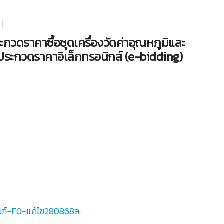
ราคาซื้อชุดเครื่องวัดค่าอุณหภูมิและ
ีประกวดราคาอิเล็กทรอนิกส์ (e-bidding)
ภัณฑ์-F0-แก้ไข280868ล