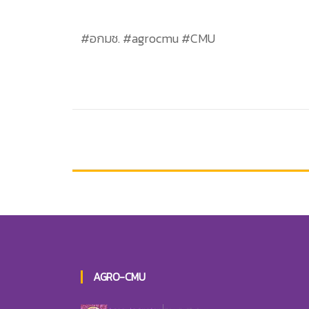
#อกมช. #agrocmu #CMU
AGRO-CMU