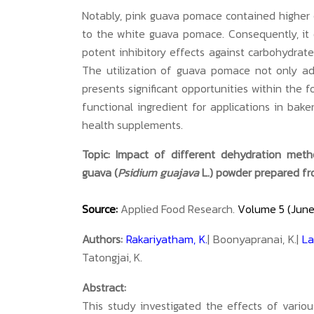
Notably, pink guava pomace contained higher 
to the white guava pomace
.
Consequently, it
potent inhibitory effects against carbohydr
The utilization of guava pomace not only a
presents significant opportunities within the fo
functional ingredient for applications in bake
health supplements.
Topic: Impact of different dehydration meth
guava (
Psidium guajava
L.) powder prepared f
Source:
Applied Food Research.
Volume 5 (June
Authors:
Rakariyatham, K.
| Boonyapranai, K.|
La
Tatongjai, K.
Abstract:
This study investigated the effects of vario