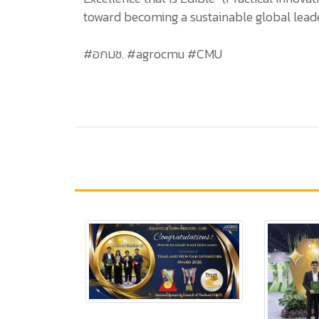
toward becoming a sustainable global leade
#อกมช. #agrocmu #CMU