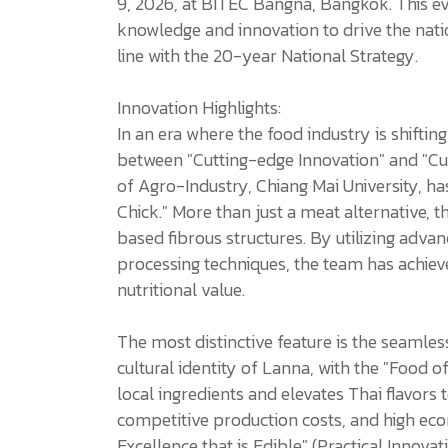
9, 2026, at BITEC Bangna, Bangkok. This ev
knowledge and innovation to drive the nation
line with the 20-year National Strategy.
Innovation Highlights:
In an era where the food industry is shifting
between "Cutting-edge Innovation" and "Cul
of Agro-Industry, Chiang Mai University, ha
Chick." More than just a meat alternative, t
based fibrous structures. By utilizing adv
processing techniques, the team has achieved
nutritional value.
The most distinctive feature is the seamles
cultural identity of Lanna, with the "Food of
local ingredients and elevates Thai flavors 
competitive production costs, and high eco
Excellence that is Edible" (Practical Innova