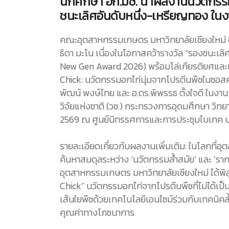
นักศึกษา อก.มช. นำผลงานนวัตกรร
ชนะเลิศอันดับหนึ่ง-เหรียญทอง ในงา
คณะอุตสาหกรรมเกษตร มหาวิทยาลัยเชียงใหม่ 
ธิดา มะโน เนื่องในโอกาสคว้ารางวัล “รองชนะเลิ
New Gen Award 2026) พร้อมโล่เกียรติยศและเ
Chick: นวัตกรรมอกไก่นุ่มจากโปรตีนพืชในซอสคร
พัฒน์ พงษ์ไทย และ อ.ดร.พิพรรธ ตั้งใจดี ในงาน
วิจัยแห่งชาติ (วช.) กระทรวงการอุดมศึกษา วิทย
2569 ณ ศูนย์นิทรรศการและการประชุมไบเทค 
รายละเอียดเกี่ยวกับผลงานเพิ่มเติม: ในโลกที่อุ
ค้นหาสมดุลระหว่าง ‘นวัตกรรมล้ำสมัย’ และ ‘ราก
อุตสาหกรรมเกษตร มหาวิทยาลัยเชียงใหม่ ได้พิส
Chick” นวัตกรรมอกไก่จากโปรตีนพืชที่ไม่ได้เป็
เส้นใยพืชด้วยเทคโนโลยีเอนไซม์ร่วมกับเทคนิคล้
คุณค่าทางโภชนาการ