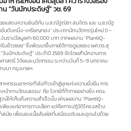
มอาหารแห่งอนาคตสุดล้ำ คว้ารางวัลรอง
น “วันนักประดิษฐ์” วช. 69
ขอแสดงความยินดีกับ น.ส.ณัฐณิชา สมจิตร และ น.ส.ณัฐ
ศอันดับหนึ่ง-เหรียญทอง” ประเภทนักนวัตกรรุ่นใหม่ (I –
งินรางวัลมูลค่า 60,000 บาท จากผลงาน “PlantiQ-
ีมข้าวซอย” ซึ่งพัฒนาขึ้นภายใต้การดูแลของ ผศ.ดร.สุ
 “วันนักประดิษฐ์” ประจำปี 2569 จัดโดยสํานักงานการ
าศาสตร์ วิจัยและนวัตกรรม ระหว่างวันที่ 5–9 มกราคม
บางนา กรุงเทพฯ
ตสาหกรรมอาหารกำลังก้าวเข้าสู่ยุคแห่งความยั่งยืน การ
เหง้าทางวัฒนธรรม’ คือ โจทย์ที่ท้าทายอย่างยิ่ง คณะ
ูจน์ให้เห็นถึงความสำเร็จนั้น ผ่านผลงาน “PlantiQ-
นเพียงแค่อาหารทางเลือก แต่คือการปฏิวัติโครงสร้าง
ำสมัย เพื่อมอบเนื้อสัมผัสที่เสมือนจริงและอุดมไปด้วย