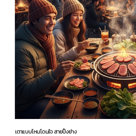
เตาแบบไหนโดนใจ สายปิ้งย่าง