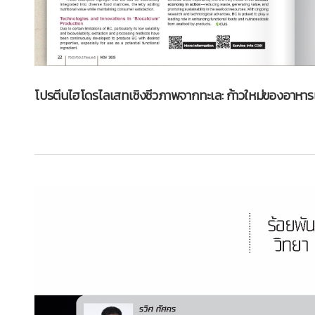
โปรตีนไฮโดรไลเสทเชิงชีวภาพจากทะเล: ก้าวใหม่ของอาหาร