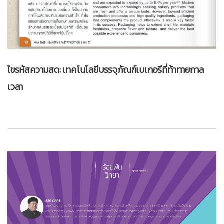
ไขรหัสความสด: เทคโนโลยีบรรจุภัณฑ์เบเกอรีที่ท้าทายกาล
เวลา