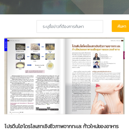
ค้นหา
โปรตีนไฮโดรไลเสทเชิงชีวภาพจากทะเล: ก้าวใหม่ของอาหาร