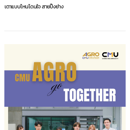
เตาแบบไหนโดนใจ สายปิ้งย่าง