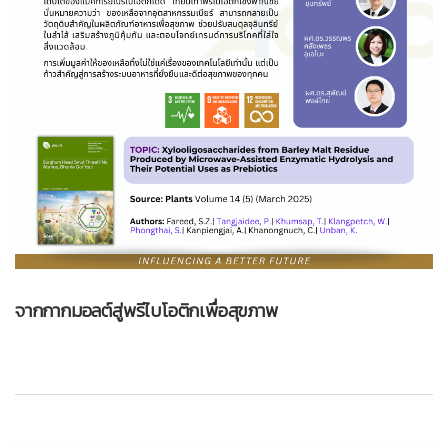
จากกากมอลต์สู่พรีไบโอติกเพื่อสุขภาพ