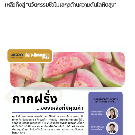
เหลือทิ้งสู่ “นวัตกรรมชีวโมเลกุลต้านความดันโลหิตสูง”