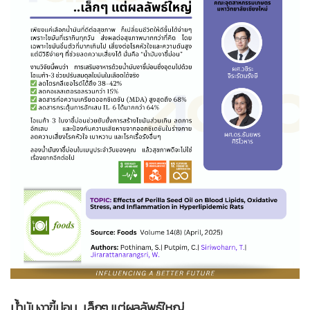
น้ำมันงาขี้ม่อน…เล็กๆ แต่ผลลัพธ์ใหญ่