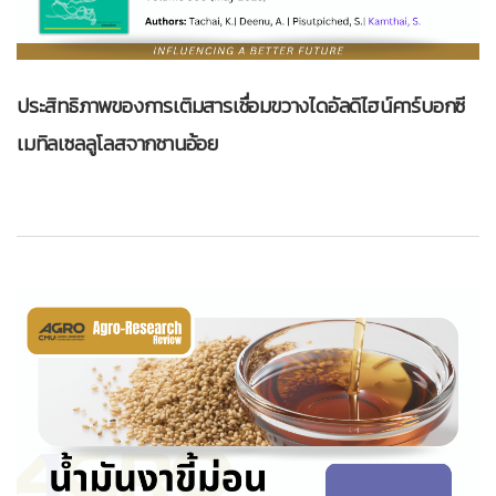
ประสิทธิภาพของการเติมสารเชื่อมขวางไดอัลดิไฮน์คาร์บอกซี
เมทิลเซลลูโลสจากชานอ้อย