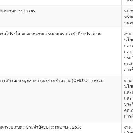
ณะอุตสาหกรรมเกษตร
หน่ว
ทรัพ
บุคค
ความโปร่งใส คณะอุตสาหกรรมเกษตร ประจำปีงบประมาณ
งาน
นโย
และ
และ
ประก
คุณ
การศ
ารเปิดเผยข้อมูลสาธารณะของส่วนงาน (CMU-OIT) คณะ
งาน
นโย
และ
และ
ประก
คุณ
การศ
สาหกรรมเกษตร ประจำปีงบประมาณ พ.ศ. 2568
งาน
นโย